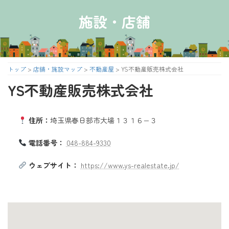
コ
ナ
ン
ビ
施設・店舗
テ
ゲ
ン
ー
ツ
シ
へ
ョ
ス
ン
トップ
>
店舗・施設マップ
>
不動産屋
>
YS不動産販売株式会社
キ
に
YS不動産販売株式会社
ッ
移
プ
動
住所：
埼玉県春日部市大場１３１６−３
電話番号：
048-884-9330
ウェブサイト：
https://www.ys-realestate.jp/