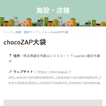
コ
ナ
ン
ビ
施設・店舗
テ
ゲ
ン
ー
ツ
シ
へ
ョ
ス
ン
トップ
>
店舗・施設マップ
>
ジム
>
chocoZAP大袋
キ
に
chocoZAP大袋
ッ
移
プ
動
住所：
埼玉県越谷市袋山２０５０−１ T's garden 越谷大袋
1F
ウェブサイト：
https://chocozap.jp/?
utm_source=googlemap&utm_campaign=googlemap&utm_t
erm=obukuro&utm_content=top&utm_medium=googlemap