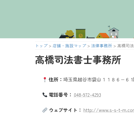
コ
ナ
ン
ビ
テ
ゲ
ン
ー
ツ
シ
へ
ョ
トップ
>
店舗・施設マップ
>
法律事務所
>
高橋司法
ス
ン
キ
に
高橋司法書士事務所
ッ
移
プ
動
住所：
埼玉県越谷市袋山１１８６−６ 1
電話番号：
048-972-4293
ウェブサイト：
http://www.s-s-t-m.c