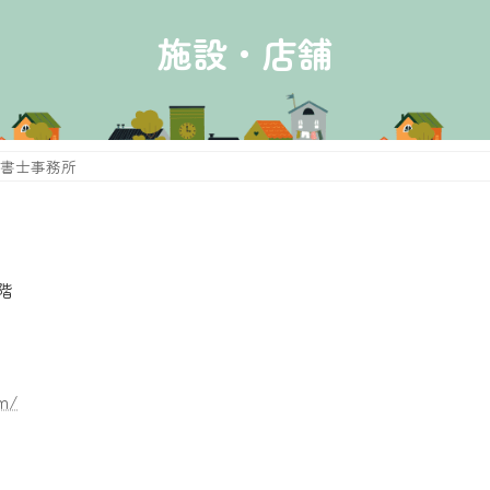
施設・店舗
書士事務所
階
om/