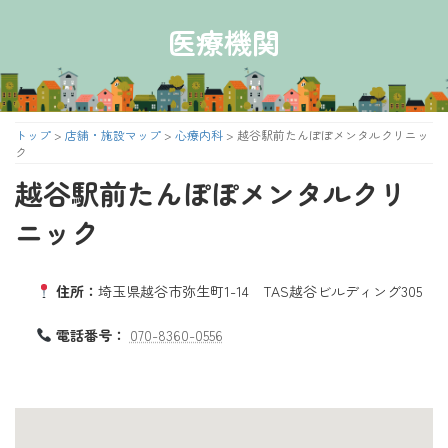
コ
ナ
ン
ビ
医療機関
テ
ゲ
ン
ー
ツ
シ
へ
ョ
ス
ン
トップ
>
店舗・施設マップ
>
心療内科
>
越谷駅前たんぽぽメンタルクリニッ
キ
に
ク
ッ
移
越谷駅前たんぽぽメンタルクリ
プ
動
ニック
住所：
埼玉県越谷市弥生町1-14 TAS越谷ビルディング305
電話番号：
070-8360-0556