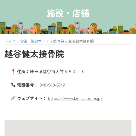
コ
ナ
ン
ビ
施設・店舗
テ
ゲ
ン
ー
ツ
シ
へ
ョ
ス
ン
トップ
>
店舗・施設マップ
>
整骨院
>
越谷健太接骨院
キ
に
越谷健太接骨院
ッ
移
プ
動
住所：
埼玉県越谷市大竹５５４−５
電話番号：
048-940-5342
ウェブサイト：
https://www.kenta-bone.jp/