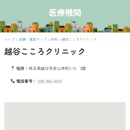
コ
ナ
ン
ビ
医療機関
テ
ゲ
ン
ー
ツ
シ
へ
ョ
ス
ン
トップ
>
店舗・施設マップ
>
内科
>
越谷こころクリニック
キ
に
越谷こころクリニック
ッ
移
プ
動
住所：
埼玉県越谷市赤山本町2-15 2階
電話番号：
048-965-4001