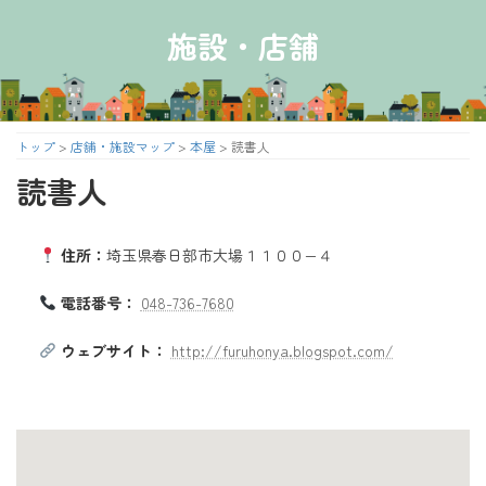
コ
ナ
ン
ビ
施設・店舗
テ
ゲ
ン
ー
ツ
シ
へ
ョ
ス
ン
トップ
>
店舗・施設マップ
>
本屋
>
読書人
キ
に
読書人
ッ
移
プ
動
住所：
埼玉県春日部市大場１１００−４
電話番号：
048-736-7680
ウェブサイト：
http://furuhonya.blogspot.com/