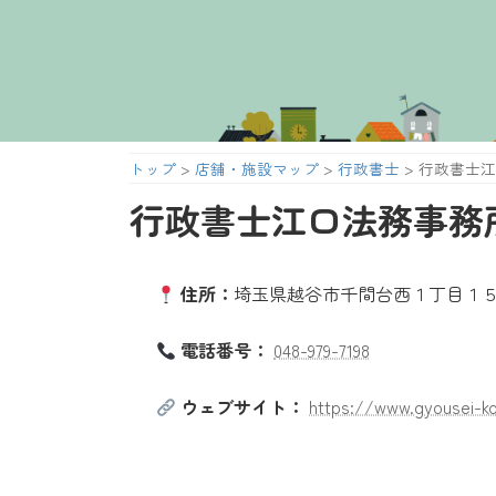
コ
ナ
ン
ビ
テ
ゲ
ン
ー
ツ
シ
へ
ョ
トップ
>
店舗・施設マップ
>
行政書士
>
行政書士江
ス
ン
キ
に
行政書士江口法務事務
ッ
移
プ
動
住所：
埼玉県越谷市千間台西１丁目１５
電話番号：
048-979-7198
ウェブサイト：
https://www.gyousei-k