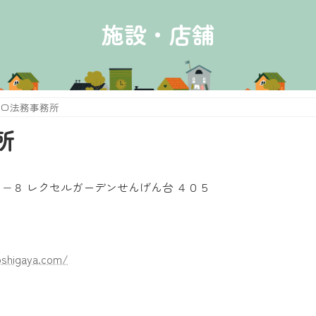
施設・店舗
口法務事務所
所
−８ レクセルガーデンせんげん台 ４０５
oshigaya.com/