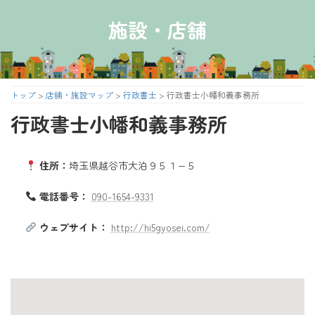
コ
ナ
ン
ビ
施設・店舗
テ
ゲ
ン
ー
ツ
シ
へ
ョ
ス
ン
トップ
>
店舗・施設マップ
>
行政書士
>
行政書士小幡和義事務所
キ
に
行政書士小幡和義事務所
ッ
移
プ
動
住所：
埼玉県越谷市大泊９５１−５
電話番号：
090-1654-9331
ウェブサイト：
http://hi5gyosei.com/