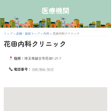
コ
ナ
ン
ビ
医療機関
テ
ゲ
ン
ー
ツ
シ
へ
ョ
ス
ン
トップ
>
店舗・施設マップ
>
内科
>
花田内科クリニック
キ
に
花田内科クリニック
ッ
移
プ
動
住所：
埼玉県越谷市花田1-21-7
電話番号：
048-966-1610