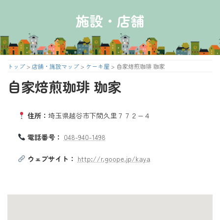
コ
ナ
ン
ビ
施設・店舗
テ
ゲ
ン
ー
ツ
シ
へ
ョ
ス
ン
トップ
>
店舗・施設マップ
>
ケーキ屋
>
自家焙煎珈琲 珈家
キ
に
自家焙煎珈琲 珈家
ッ
移
プ
動
住所：
埼玉県越谷市下間久里７７２−４
電話番号：
048-940-1498
ウェブサイト：
http://r.goope.jp/kaya