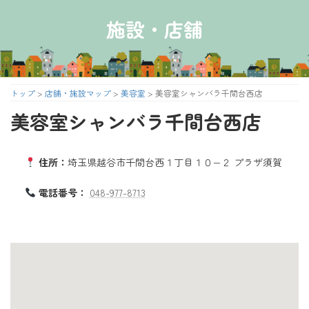
コ
ナ
ン
ビ
施設・店舗
テ
ゲ
ン
ー
ツ
シ
へ
ョ
ス
ン
トップ
>
店舗・施設マップ
>
美容室
>
美容室シャンバラ千間台西店
キ
に
美容室シャンバラ千間台西店
ッ
移
プ
動
住所：
埼玉県越谷市千間台西１丁目１０−２ プラザ須賀
電話番号：
048-977-8713