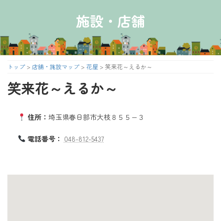
コ
ナ
ン
ビ
施設・店舗
テ
ゲ
ン
ー
ツ
シ
へ
ョ
ス
ン
トップ
>
店舗・施設マップ
>
花屋
>
笑来花～えるか～
キ
に
笑来花～えるか～
ッ
移
プ
動
住所：
埼玉県春日部市大枝８５５−３
電話番号：
048-812-5437