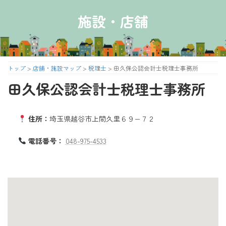
コ
ナ
ン
ビ
施設・店舗
テ
ゲ
ン
ー
ツ
シ
へ
ョ
ス
ン
トップ
>
店舗・施設マップ
>
税理士
>
田久保公認会計士税理士事務所
キ
に
田久保公認会計士税理士事務所
ッ
移
プ
動
住所：
埼玉県越谷市上間久里６９−７２
電話番号：
048-975-4533