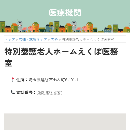
コ
ナ
ン
ビ
医療機関
テ
ゲ
ン
ー
ツ
シ
へ
ョ
ス
ン
トップ
>
店舗・施設マップ
>
内科
>
特別養護老人ホームえくぼ医務室
キ
に
特別養護老人ホームえくぼ医務
ッ
移
プ
動
室
住所：
埼玉県越谷市七左町6-191-1
電話番号：
048-987-4787