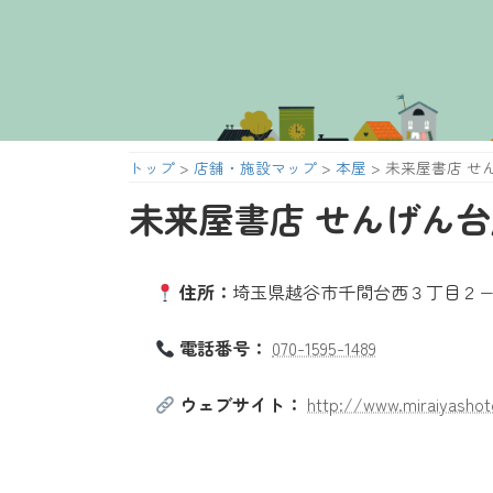
コ
ナ
ン
ビ
テ
ゲ
ン
ー
ツ
シ
へ
ョ
トップ
>
店舗・施設マップ
>
本屋
>
未来屋書店 せ
ス
ン
キ
に
未来屋書店 せんげん台
ッ
移
プ
動
住所：
埼玉県越谷市千間台西３丁目２−１
電話番号：
070-1595-1489
ウェブサイト：
http://www.miraiyashot