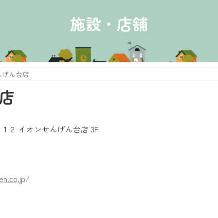
施設・店舗
んげん台店
店
２ イオンせんげん台店 3F
en.co.jp/