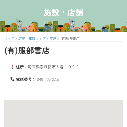
コ
ナ
ン
ビ
施設・店舗
テ
ゲ
ン
ー
ツ
シ
へ
ョ
ス
ン
トップ
>
店舗・施設マップ
>
本屋
>
(有)服部書店
キ
に
(有)服部書店
ッ
移
プ
動
住所：
埼玉県春日部市大場１０５２
電話番号：
048-735-2255