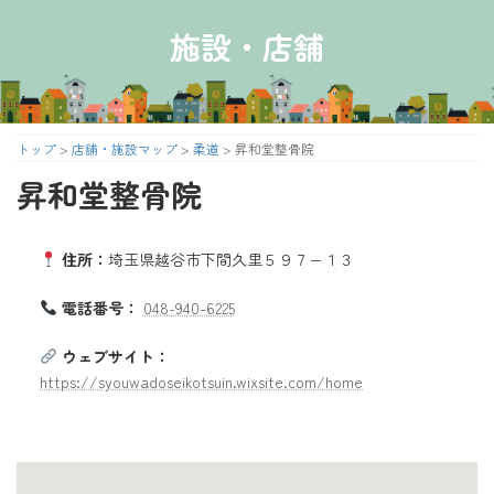
コ
ナ
ン
ビ
施設・店舗
テ
ゲ
ン
ー
ツ
シ
へ
ョ
ス
ン
トップ
>
店舗・施設マップ
>
柔道
>
昇和堂整骨院
キ
に
昇和堂整骨院
ッ
移
プ
動
住所：
埼玉県越谷市下間久里５９７−１３
電話番号：
048-940-6225
ウェブサイト：
https://syouwadoseikotsuin.wixsite.com/home