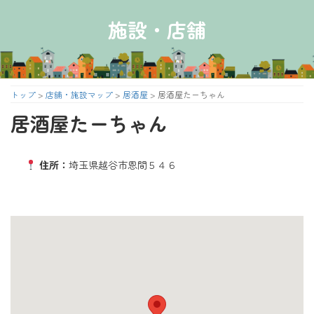
コ
ナ
ン
ビ
施設・店舗
テ
ゲ
ン
ー
ツ
シ
へ
ョ
ス
ン
トップ
>
店舗・施設マップ
>
居酒屋
>
居酒屋たーちゃん
キ
に
居酒屋たーちゃん
ッ
移
プ
動
住所：
埼玉県越谷市恩間５４６