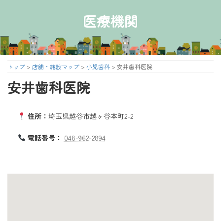
コ
ナ
ン
ビ
医療機関
テ
ゲ
ン
ー
ツ
シ
へ
ョ
ス
ン
トップ
>
店舗・施設マップ
>
小児歯科
>
安井歯科医院
キ
に
安井歯科医院
ッ
移
プ
動
住所：
埼玉県越谷市越ヶ谷本町2-2
電話番号：
048-962-2894