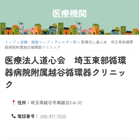
コ
ナ
ン
ビ
医療機関
テ
ゲ
ン
ー
ツ
シ
へ
ョ
ス
ン
トップ
>
店舗・施設マップ
>
アレルギー科
>
医療法人道心会 埼玉東部循環
キ
に
器病院附属越谷循環器クリニック
ッ
移
医療法人道心会 埼玉東部循環
プ
動
器病院附属越谷循環器クリニッ
ク
住所：
埼玉県越谷市南越谷2-6-33
電話番号：
048-971-7830