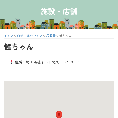
コ
ナ
ン
ビ
施設・店舗
テ
ゲ
ン
ー
ツ
シ
へ
ョ
ス
ン
トップ
>
店舗・施設マップ
>
居酒屋
>
健ちゃん
キ
に
健ちゃん
ッ
移
プ
動
住所：
埼玉県越谷市下間久里３９８−９