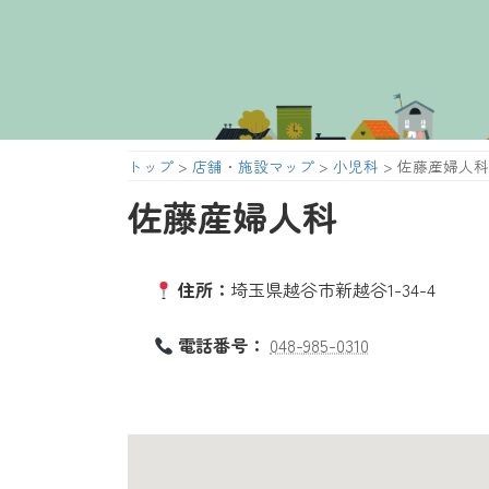
コ
ナ
ン
ビ
テ
ゲ
ン
ー
ツ
シ
へ
ョ
トップ
>
店舗・施設マップ
>
小児科
>
佐藤産婦人科
ス
ン
キ
に
佐藤産婦人科
ッ
移
プ
動
住所：
埼玉県越谷市新越谷1-34-4
電話番号：
048-985-0310