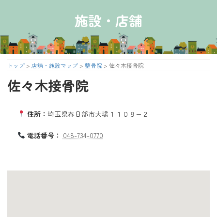
コ
ナ
ン
ビ
施設・店舗
テ
ゲ
ン
ー
ツ
シ
へ
ョ
ス
ン
トップ
>
店舗・施設マップ
>
整骨院
>
佐々木接骨院
キ
に
佐々木接骨院
ッ
移
プ
動
住所：
埼玉県春日部市大場１１０８−２
電話番号：
048-734-0770