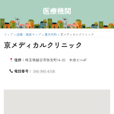
コ
ナ
ン
ビ
医療機関
テ
ゲ
ン
ー
ツ
シ
へ
ョ
ス
ン
トップ
>
店舗・施設マップ
>
漢方内科
>
京メディカルクリニック
キ
に
京メディカルクリニック
ッ
移
プ
動
住所：
埼玉県越谷市弥生町14-20 木田ビル4F
電話番号：
048-940-6106