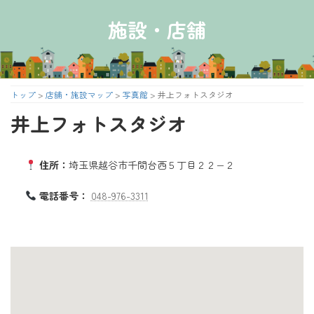
コ
ナ
ン
ビ
施設・店舗
テ
ゲ
ン
ー
ツ
シ
へ
ョ
ス
ン
トップ
>
店舗・施設マップ
>
写真館
>
井上フォトスタジオ
キ
に
井上フォトスタジオ
ッ
移
プ
動
住所：
埼玉県越谷市千間台西５丁目２２−２
電話番号：
048-976-3311