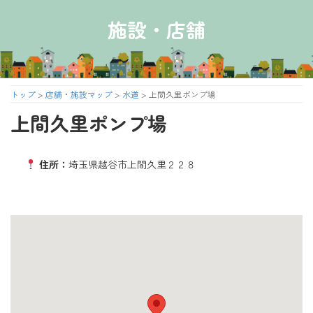
コ
ナ
ン
ビ
施設・店舗
テ
ゲ
ン
ー
ツ
シ
へ
ョ
ス
ン
トップ
>
店舗・施設マップ
>
水道
>
上間久里ポンプ場
キ
に
上間久里ポンプ場
ッ
移
プ
動
住所：
埼玉県越谷市上間久里２２８