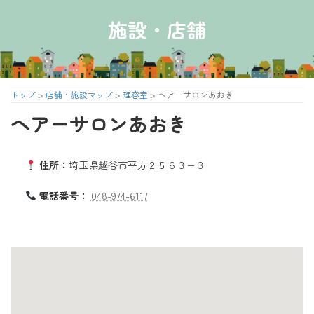
コ
ナ
ン
ビ
施設・店舗
テ
ゲ
ン
ー
ツ
シ
へ
ョ
ス
ン
トップ
>
店舗・施設マップ
>
理容室
>
ヘアーサロンあおき
キ
に
ヘアーサロンあおき
ッ
移
プ
動
住所：
埼玉県越谷市平方２５６３−３
電話番号：
048-974-6117