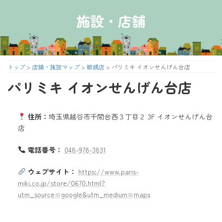
コ
ナ
ン
ビ
施設・店舗
テ
ゲ
ン
ー
ツ
シ
へ
ョ
ス
ン
トップ
>
店舗・施設マップ
>
眼鏡店
>
パリミキ イオンせんげん台店
キ
に
パリミキ イオンせんげん台店
ッ
移
プ
動
住所：
埼玉県越谷市千間台西３丁目２ 3F イオンせんげん台
店
電話番号：
048-978-3831
ウェブサイト：
https://www.paris-
miki.co.jp/store/0670.html?
utm_source=google&utm_medium=maps