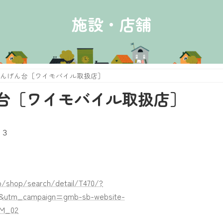
施設・店舗
んげん台［ワイモバイル取扱店］
台［ワイモバイル取扱店］
−３
jp/shop/search/detail/T470/?
utm_campaign=gmb-sb-website-
M_02