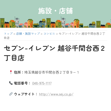
コ
ナ
ン
ビ
施設・店舗
テ
ゲ
ン
ー
ツ
シ
へ
ョ
ス
ン
トップ
>
店舗・施設マップ
>
コンビニ
>
セブン-イレブン 越谷千間台西２丁
キ
に
目店
ッ
移
セブン-イレブン 越谷千間台西２
プ
動
丁目店
住所：
埼玉県越谷市千間台西２丁目９−１
電話番号：
048-975-1117
ウェブサイト：
http://www.sej.co.jp/