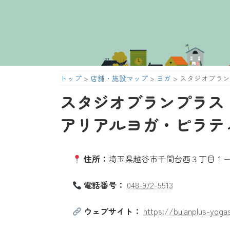
コ
ナ
ン
ビ
テ
ゲ
ン
ー
ツ
シ
へ
ョ
トップ
>
店舗・施設マップ
>
ヨガ
>
スタジオブランプ
ス
ン
キ
に
スタジオブランプラス ST
ッ
移
プ
動
アリアルヨガ・ピラテ
住所：
埼玉県越谷市千間台西３丁目１−
電話番号：
048-972-5513
ウェブサイト：
https://bulanplus-yoga