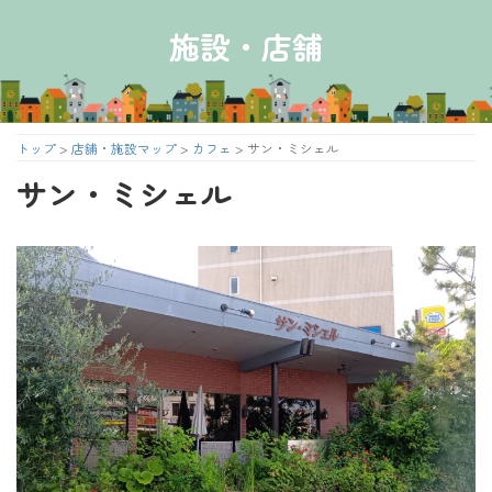
コ
ナ
ン
ビ
施設・店舗
テ
ゲ
ン
ー
ツ
シ
へ
ョ
ス
ン
トップ
>
店舗・施設マップ
>
カフェ
>
サン・ミシェル
キ
に
サン・ミシェル
ッ
移
プ
動