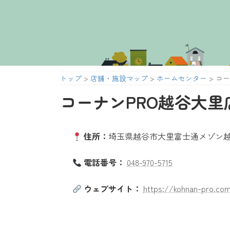
コ
ナ
ン
ビ
テ
ゲ
ン
ー
ツ
シ
へ
ョ
トップ
>
店舗・施設マップ
>
ホームセンター
>
コー
ス
ン
キ
に
コーナンPRO越谷大里
ッ
移
プ
動
住所：
埼玉県越谷市大里富士通メゾン
電話番号：
048-970-5715
ウェブサイト：
https://kohnan-pro.co