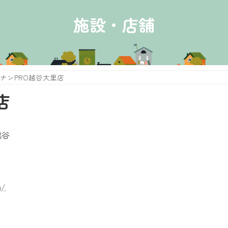
施設・店舗
ナンPRO越谷大里店
店
越谷
m/