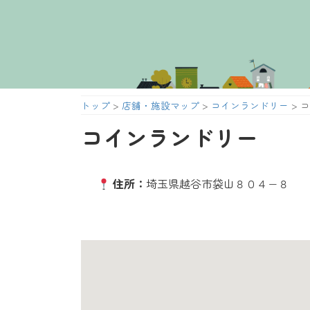
コ
ナ
ン
ビ
テ
ゲ
ン
ー
ツ
シ
へ
ョ
トップ
>
店舗・施設マップ
>
コインランドリー
>
コ
ス
ン
キ
に
コインランドリー
ッ
移
プ
動
住所：
埼玉県越谷市袋山８０４−８