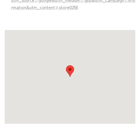
utm_source=google&utm_medium=gbp&utm_campaign=info
rmation&utm_content=store0258