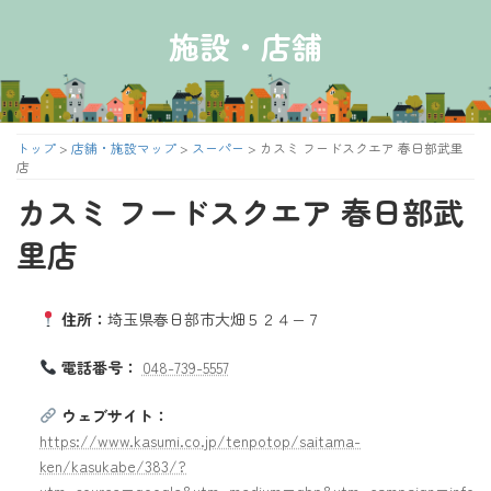
コ
ナ
ン
ビ
施設・店舗
テ
ゲ
ン
ー
ツ
シ
へ
ョ
ス
ン
トップ
>
店舗・施設マップ
>
スーパー
>
カスミ フードスクエア 春日部武里
キ
に
店
ッ
移
カスミ フードスクエア 春日部武
プ
動
里店
住所：
埼玉県春日部市大畑５２４−７
電話番号：
048-739-5557
ウェブサイト：
https://www.kasumi.co.jp/tenpotop/saitama-
ken/kasukabe/383/?