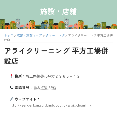
コ
ナ
ン
ビ
施設・店舗
テ
ゲ
ン
ー
ツ
シ
へ
ョ
ス
ン
トップ
>
店舗・施設マップ
>
クリーニング
>
アライクリーニング 平方工場併
キ
に
設店
ッ
移
アライクリーニング 平方工場併
プ
動
設店
住所：
埼玉県越谷市平方２９６５−１２
電話番号：
048-976-6593
ウェブサイト：
http://sendenkan.sun.bindcloud.jp/arai_cleaning/