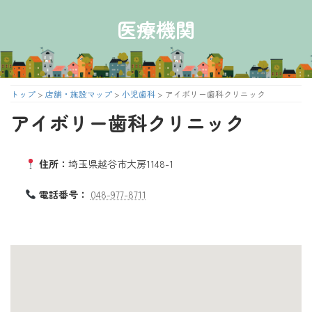
コ
ナ
ン
ビ
医療機関
テ
ゲ
ン
ー
ツ
シ
へ
ョ
ス
ン
トップ
>
店舗・施設マップ
>
小児歯科
>
アイボリー歯科クリニック
キ
に
アイボリー歯科クリニック
ッ
移
プ
動
住所：
埼玉県越谷市大房1148-1
電話番号：
048-977-8711