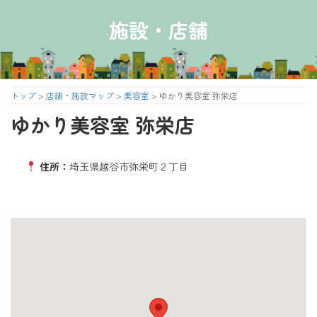
コ
ナ
ン
ビ
施設・店舗
テ
ゲ
ン
ー
ツ
シ
へ
ョ
ス
ン
トップ
>
店舗・施設マップ
>
美容室
>
ゆかり美容室 弥栄店
キ
に
ゆかり美容室 弥栄店
ッ
移
プ
動
住所：
埼玉県越谷市弥栄町２丁目