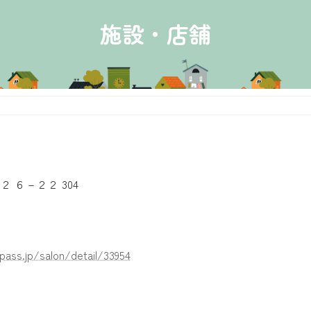
施設・店舗
 ６－２２ 304
ass.jp/salon/detail/33954