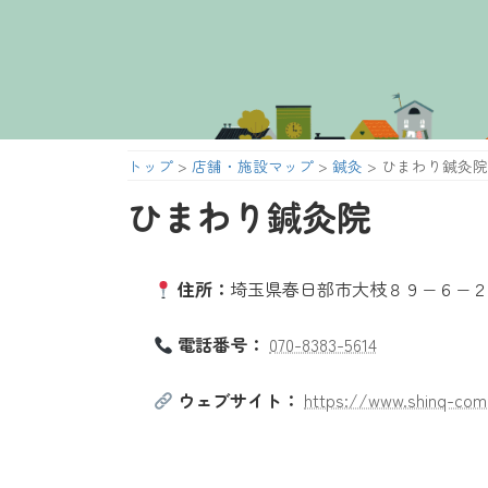
コ
ナ
ン
ビ
テ
ゲ
ン
ー
ツ
シ
へ
ョ
トップ
>
店舗・施設マップ
>
鍼灸
>
ひまわり鍼灸院
ス
ン
キ
に
ひまわり鍼灸院
ッ
移
プ
動
住所：
埼玉県春日部市大枝８９−６−２２
電話番号：
070-8383-5614
ウェブサイト：
https://www.shinq-comp