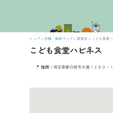
コ
ナ
ン
ビ
テ
ゲ
ン
ー
ツ
シ
へ
ョ
トップ
>
店舗・施設マップ
>
飲食店
>
こども食堂ハ
ス
ン
キ
に
こども食堂ハピネス
ッ
移
プ
動
住所：
埼玉県春日部市大場１２８０−１