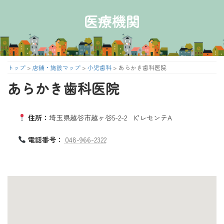
コ
ナ
ン
ビ
医療機関
テ
ゲ
ン
ー
ツ
シ
へ
ョ
ス
ン
トップ
>
店舗・施設マップ
>
小児歯科
>
あらかき歯科医院
キ
に
あらかき歯科医院
ッ
移
プ
動
住所：
埼玉県越谷市越ヶ谷5-2-2 K'レセンテA
電話番号：
048-966-2322