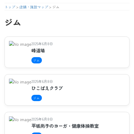
コ
ナ
トップ
>
店舗・施設マップ
>
ジム
ン
ビ
テ
ゲ
ジム
ン
ー
ツ
シ
へ
ョ
ス
ン
2025年6月8日
キ
に
峰道場
ッ
移
プ
動
ジム
2025年6月8日
ひこばえクラブ
ジム
2025年6月8日
平坂尚子のヨーガ・健康体操教室